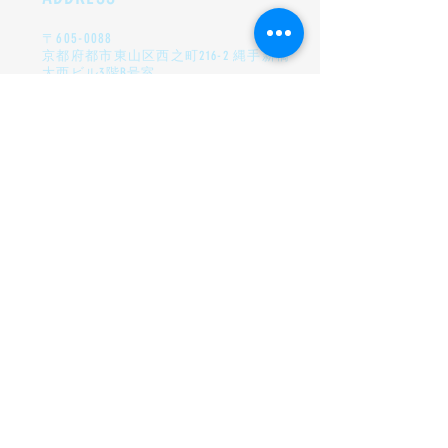
〒
605-0088
​京都府都市東山区
西之町216-2 縄手新橋
大西ビル3階B号室
HOURS
OPEN
13:00〜23:00
月曜定休日
EVENT
TwiPla
RESERVE
席を予約する