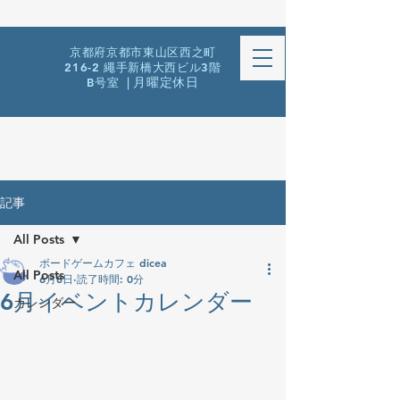
京都府京都市東山区西之町
216-2 繩手新橋大西ビル3階
B号室
| 月曜定休日
記事
All Posts
ボードゲームカフェ dicea
All Posts
6月8日
読了時間: 0分
6月イベントカレンダー
カレンダー