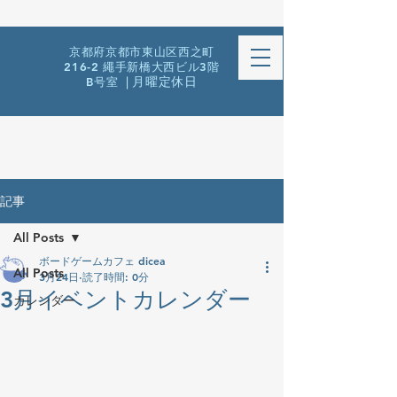
京都府京都市東山区西之町
216-2 繩手新橋大西ビル3階
B号室
| 月曜定休日
記事
All Posts
ボードゲームカフェ dicea
All Posts
3月24日
読了時間: 0分
3月イベントカレンダー
カレンダー