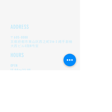
ADDRESS
〒
605-0088
​京都府都市東山区
西之町216-2 縄手新橋
大西ビル3階B号室
HOURS
OPEN
13:00〜23:00
月曜定休日
EVENT
TwiPla