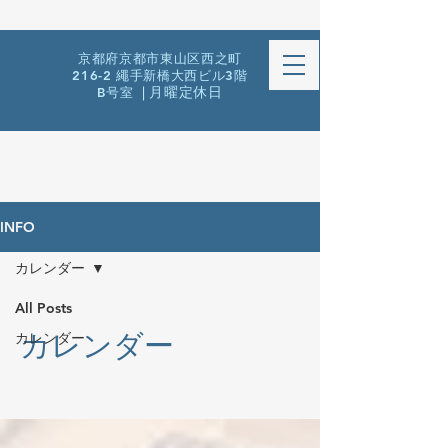
京都府京都市東山区西之町
216-2 繩手新橋大西ビル3階
B号室
| 月曜定休日
INFO
カレンダー
All Posts
カレンダー
カレンダー